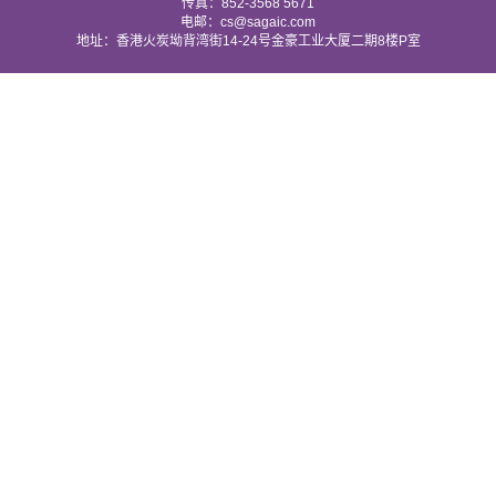
传真：852-3568 5671
电邮：cs@sagaic.com
地址：香港火炭坳背湾街14-24号金豪工业大厦二期8楼P室