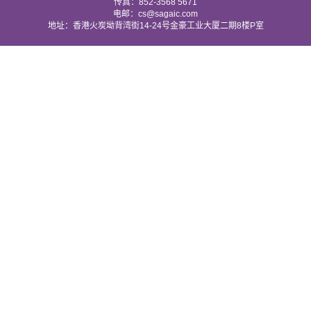
传真：852-3568 5671
电邮：cs@sagaic.com
地址：香港火炭坳背湾街14-24号金豪工业大厦二期8楼P室