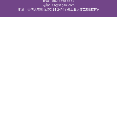
传真：852-3568 5671
电邮：cs@sagaic.com
地址：香港火炭坳背湾街14-24号金豪工业大厦二期8楼P室