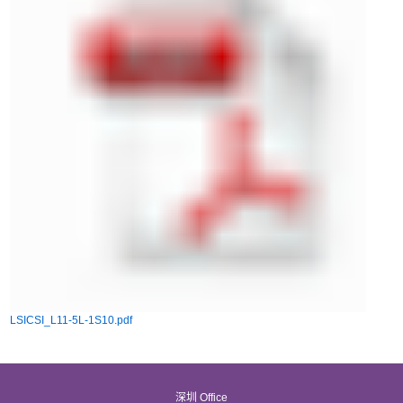
LSICSI_L11-5L-1S10.pdf
深圳 Office